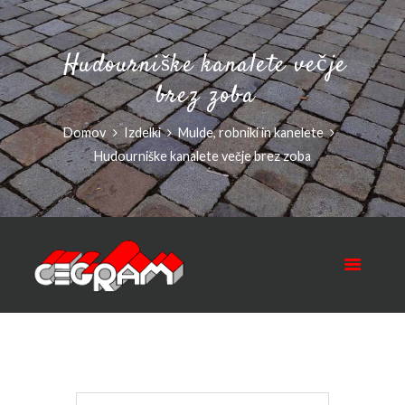
Hudourniške kanalete večje
brez zoba
Domov
Izdelki
Mulde, robniki in kanelete
Hudourniške kanalete večje brez zoba