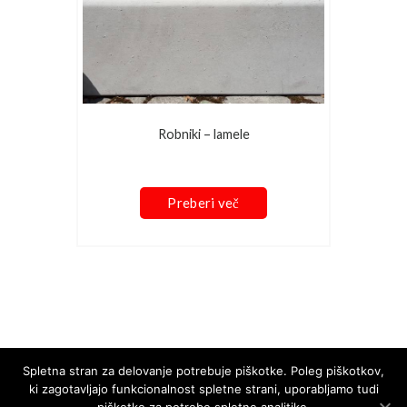
Robniki – lamele
Preberi več
Spletna stran za delovanje potrebuje piškotke. Poleg piškotkov,
Izvensodno reševanje potrošniških sporov
ki zagotavljajo funkcionalnost spletne strani, uporabljamo tudi