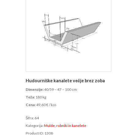
Hudourniške kanalete večje brez zoba
Dimenzije:
40/59 – 47 – 100 cm
Teža:
180 kg
Cena:
49,60 € / kos
Šifra:
64
Kategorija:
Mulde, robniki in kanelete
Product ID:
1308