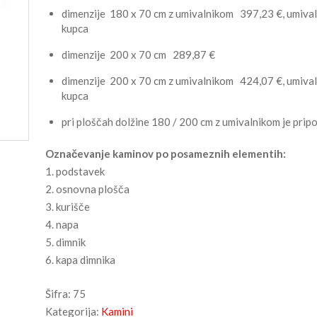
dimenzije 180 x 70 cm z umivalnikom 397,23 €, umivalnik
kupca
dimenzije 200 x 70 cm 289,87 €
dimenzije 200 x 70 cm z umivalnikom 424,07 €, umivalnik
kupca
pri ploščah dolžine 180 / 200 cm z umivalnikom je pri
Označevanje kaminov po posameznih elementih:
1. podstavek
2. osnovna plošča
3. kurišče
4. napa
5. dimnik
6. kapa dimnika
Šifra:
75
Kategorija:
Kamini