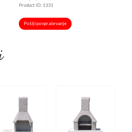
Product ID:
1331
Pošlji povpraševanje
i