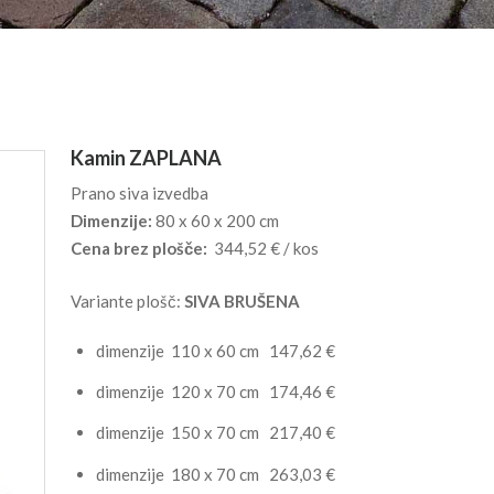
Kamin ZAPLANA
Prano siva izvedba
Dimenzije:
80 x 60 x 200 cm
Cena brez plošče:
344,52 € / kos
Variante plošč:
SIVA BRUŠENA
dimenzije 110 x 60 cm 147,62 €
dimenzije 120 x 70 cm 174,46 €
dimenzije 150 x 70 cm 217,40 €
dimenzije 180 x 70 cm 263,03 €