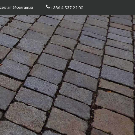
cegram@cegram.si
+386 4 537 22 00