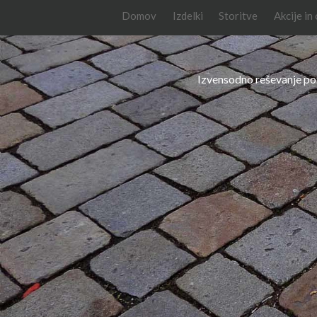
Domov
Izdelki
Storitve
Akcije in
Izvensodno reševanje po