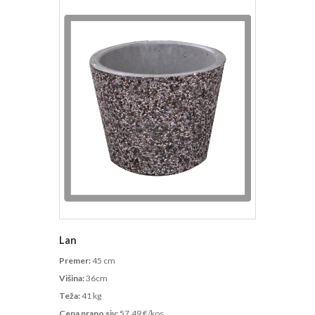
Lan
Premer:
45 cm
Višina:
36cm
Teža:
41 kg
Cena prano siv:
57,49 €/kos