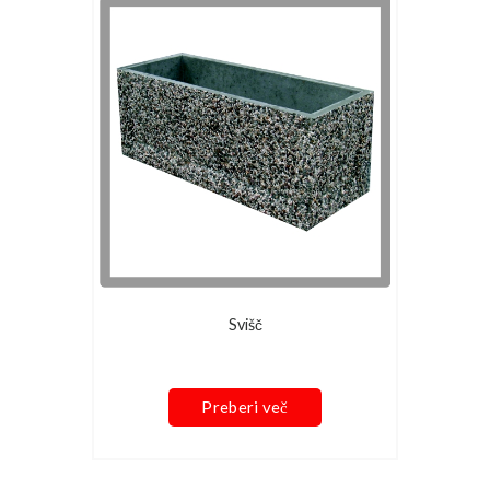
Svišč
Preberi več