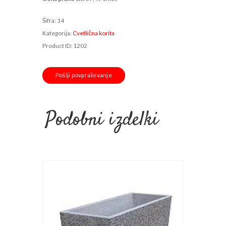
Šifra:
14
Kategorija:
Cvetlična korita
Product ID:
1202
Pošlji povpraševanje
Podobni izdelki