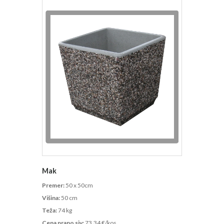
Mak
Premer:
50 x 50cm
Višina:
50 cm
Teža:
74 kg
Cena prano siv:
73,34 €/kos