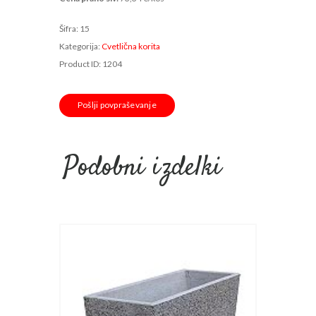
Šifra:
15
Kategorija:
Cvetlična korita
Product ID:
1204
Pošlji povpraševanje
Podobni izdelki