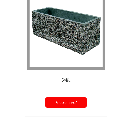
Svišč
Preberi več