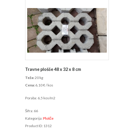
Travne plošče 48 x 32 x 8 cm
Teža:
20 kg
Cena:
6,10 € / kos
Poraba: 6,5 kos/m2
Šifra:
66
Kategorija:
Plošče
Product ID:
1312