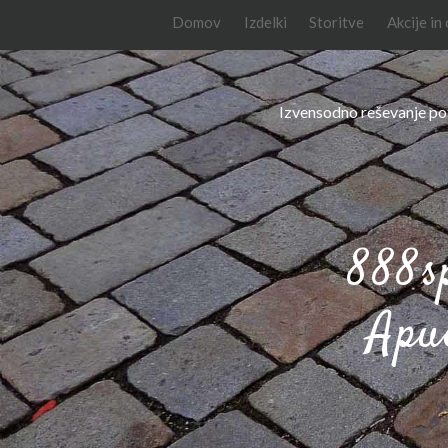
Domov
Izdelki
Storitve
Akcije in
Izvensodno reševanje po
888s
Apu