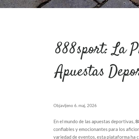
888sport: La P
Apuestas Depor
Objavljeno
6. maj, 2026
En el mundo de las apuestas deportivas,
8
confiables y emocionantes para los aficion
variedad de eventos, esta plataforma ha c