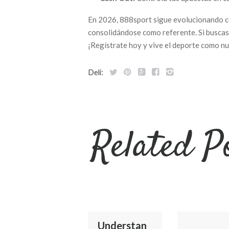
En 2026, 888sport sigue evolucionando co
consolidándose como referente. Si buscas 
¡Regístrate hoy y vive el deporte como n
Deli:
Related P
Understan