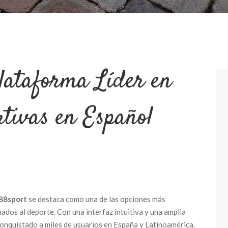
lataforma Líder en
tivas en Español
88sport
se destaca como una de las opciones más
ados al deporte. Con una interfaz intuitiva y una amplia
onquistado a miles de usuarios en España y Latinoamérica.