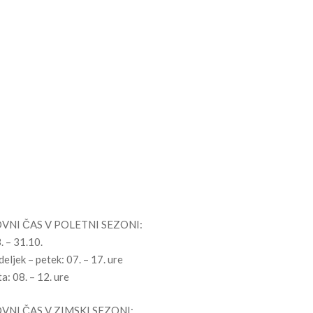
ovni čas
VNI ČAS V POLETNI SEZONI:
. – 31.10.
eljek – petek: 07. – 17. ure
a: 08. – 12. ure
VNI ČAS V ZIMSKI SEZONI: