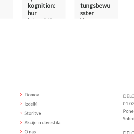
kognition:
tungsbewu
hur
sster
interaktiv
Umgang
underhållni
mit Online-
ng
Glücksspiel:
påverkar
Risiken,
hjärnan
Schutz und
Informatio
n
Meni
Del
Domov
DELO
01.03
Izdelki
Poned
Storitve
Sobot
Akcije in obvestila
O nas
DELO