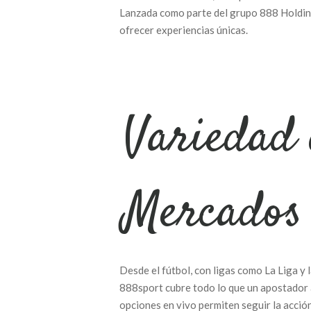
Lanzada como parte del grupo 888 Holdin
ofrecer experiencias únicas.
Variedad 
Mercados
Desde el fútbol, con ligas como La Liga y 
888sport cubre todo lo que un apostador 
opciones en vivo permiten seguir la acció