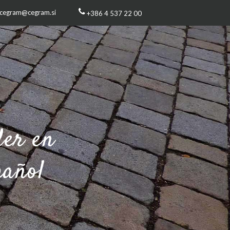
cegram@cegram.si
+386 4 537 22 00
der en
pañol