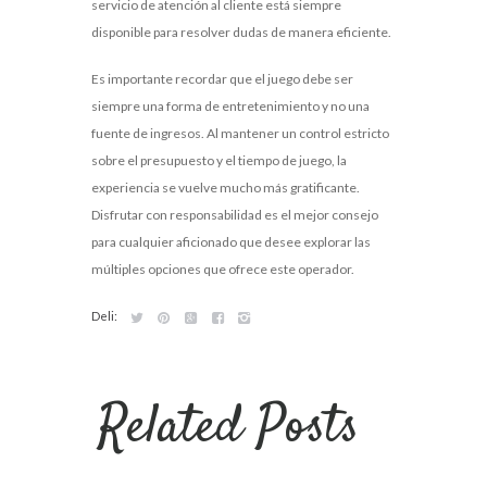
servicio de atención al cliente está siempre
disponible para resolver dudas de manera eficiente.
Es importante recordar que el juego debe ser
siempre una forma de entretenimiento y no una
fuente de ingresos. Al mantener un control estricto
sobre el presupuesto y el tiempo de juego, la
experiencia se vuelve mucho más gratificante.
Disfrutar con responsabilidad es el mejor consejo
para cualquier aficionado que desee explorar las
múltiples opciones que ofrece este operador.
Deli:
Related Posts