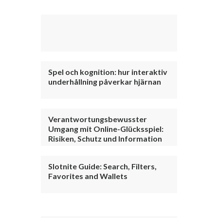
Spel och kognition: hur interaktiv
underhållning påverkar hjärnan
Verantwortungsbewusster
Umgang mit Online-Glücksspiel:
Risiken, Schutz und Information
Slotnite Guide: Search, Filters,
Favorites and Wallets