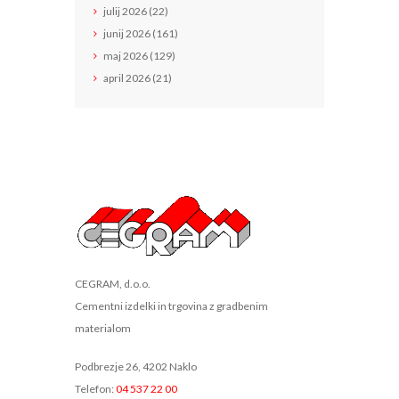
julij
2026
(22)
junij
2026
(161)
maj
2026
(129)
april
2026
(21)
CEGRAM, d.o.o.
Cementni izdelki in trgovina z gradbenim
materialom
Podbrezje 26, 4202 Naklo
Telefon:
04 537 22 00