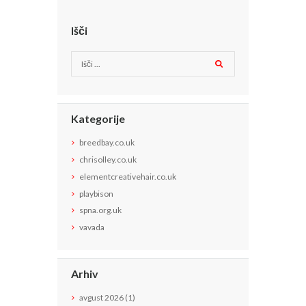
Išči
Kategorije
breedbay.co.uk
chrisolley.co.uk
elementcreativehair.co.uk
playbison
spna.org.uk
vavada
Arhiv
avgust
2026
(1)