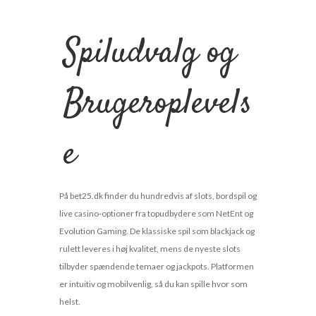
Spiludvalg og
Brugeroplevels
e
På bet25.dk finder du hundredvis af slots, bordspil og
live casino-optioner fra topudbydere som NetEnt og
Evolution Gaming. De klassiske spil som blackjack og
rulett leveres i høj kvalitet, mens de nyeste slots
tilbyder spændende temaer og jackpots. Platformen
er intuitiv og mobilvenlig, så du kan spille hvor som
helst.