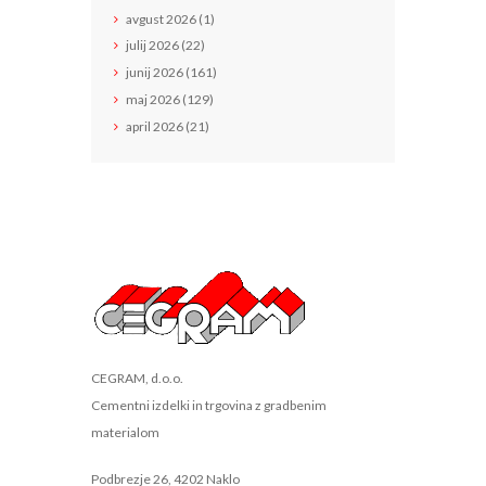
avgust
2026
(1)
julij
2026
(22)
junij
2026
(161)
maj
2026
(129)
april
2026
(21)
CEGRAM, d.o.o.
Cementni izdelki in trgovina z gradbenim
materialom
Podbrezje 26, 4202 Naklo