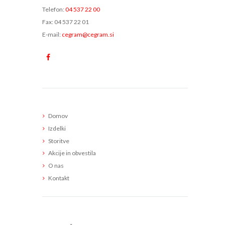
Telefon:
04 537 22 00
Fax: 04 537 22 01
E-mail:
cegram@cegram.si
Meni
Domov
Izdelki
Storitve
Akcije in obvestila
O nas
Kontakt
Delovni čas