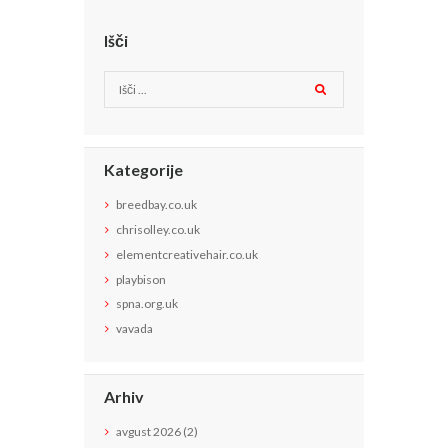
Išči
Kategorije
breedbay.co.uk
chrisolley.co.uk
elementcreativehair.co.uk
playbison
spna.org.uk
vavada
Arhiv
avgust
2026
(2)