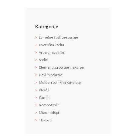
Kategorije
Lamelne zaščitne ograje
Cvetlična korita
Vrtni umivalniki
Stebri
Elementi za ograje in škarpe
Cevi in pokrovi
Mulde, robniki in kanelete
Plošče
Kamini
Kompostniki
Mize in klopi
Tlakovci