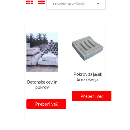
Pokrov za jašek
brez okvirja
Betonske cevi in
pokrovi
Preberi več
Preberi več