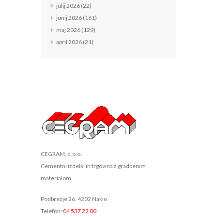
julij
2026
(22)
junij
2026
(161)
maj
2026
(129)
april
2026
(21)
CEGRAM, d.o.o.
Cementni izdelki in trgovina z gradbenim
materialom
Podbrezje 26, 4202 Naklo
Telefon:
04 537 22 00