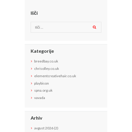
Išči
Kategorije
breedbay.co.uk
chrisolley.co.uk
elementcreativehair.co.uk
playbison
spna.org.uk
vavada
Arhiv
avgust
2026
(2)