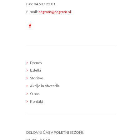
Fax: 04 537 22 01
E-mail:
cegram@cegram.si
Meni
Domov
Izdelki
Storitve
Akcije in obvestila
O nas
Kontakt
Delovni čas
DELOVNI ČAS V POLETNI SEZONI: