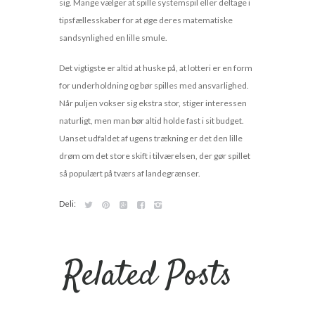
sig. Mange vælger at spille systemspil eller deltage i
tipsfællesskaber for at øge deres matematiske
sandsynlighed en lille smule.
Det vigtigste er altid at huske på, at lotteri er en form
for underholdning og bør spilles med ansvarlighed.
Når puljen vokser sig ekstra stor, stiger interessen
naturligt, men man bør altid holde fast i sit budget.
Uanset udfaldet af ugens trækning er det den lille
drøm om det store skift i tilværelsen, der gør spillet
så populært på tværs af landegrænser.
Deli:
Related Posts