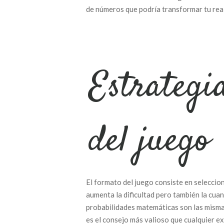
de números que podría transformar tu real
Estrategi
del juego
El formato del juego consiste en seleccion
aumenta la dificultad pero también la cuan
probabilidades matemáticas son las misma
es el consejo más valioso que cualquier e