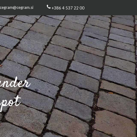
cegram@cegram.si
+386 4 537 22 00
ender
kpot
.