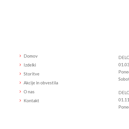
påverkar
Risiken,
hjärnan
Schutz und
Informatio
n
Meni
Del
Domov
DELO
01.03
Izdelki
Poned
Storitve
Sobot
Akcije in obvestila
O nas
DELO
01.11
Kontakt
Poned