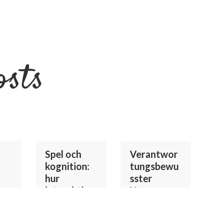
osts
Spel och
Verantwor
kognition:
tungsbewu
hur
sster
interaktiv
Umgang
underhållni
mit Online-
ng
Glücksspiel: