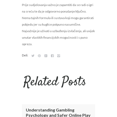
Prije sudjelovanja važno je zapamtiti da se radi o igri
na sreću te da je odgovorno ponašanje ključno.
Nema tajnih formula ili sustava koji mogu garantirati
pobjedu jer su kuglice potpuno nasumične.
Najvažnije je uživati u uzbuđenju izvlačenja, ali uvijek
unutar vlastitih financijskih mogućnosti i s puno
opreza.
Deli:
Related Posts
Understanding Gambling
Psychology and Safer Online Play