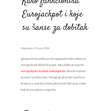
Kako funkcionira
Eurojackpot i koje
su šanse za dobitak
Objavljeno
19. junij, 2026
Igranje lutrije jedna je od najpopularnijih zabava za
mnoge ljude diljem Europe. Ako želite provjeriti
eurojackpot rezultati zadnjeg kola
, lako ih možete
pronaći na internetu. Mnogi igrači prate izvučene
brojeve u nadi da će baš njihov listić biti onaj sretni
koji donosi glavnu nagradu.