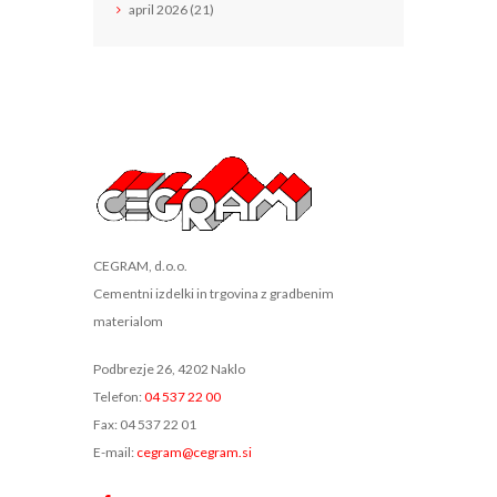
april
2026
(21)
CEGRAM, d.o.o.
Cementni izdelki in trgovina z gradbenim
materialom
Podbrezje 26, 4202 Naklo
Telefon:
04 537 22 00
Fax: 04 537 22 01
E-mail:
cegram@cegram.si