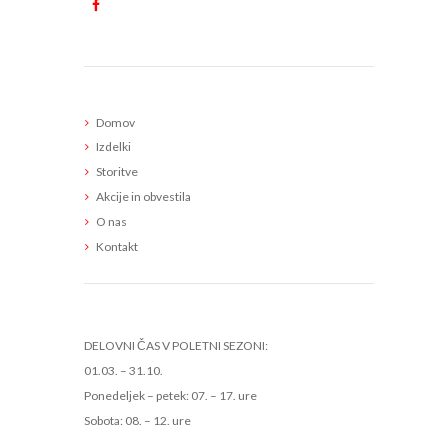
Meni
Domov
Izdelki
Storitve
Akcije in obvestila
O nas
Kontakt
Delovni čas
DELOVNI ČAS V POLETNI SEZONI:
01.03. – 31.10.
Ponedeljek – petek: 07. – 17. ure
Sobota: 08. – 12. ure