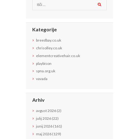
Kategorije
breedbay.co.uk
chrisolley.co.uk
elementcreativehair.co.uk
playbison
spna.org.uk
vavada
Arhiv
avgust
2026
(2)
julij
2026
(22)
junij
2026
(161)
maj
2026
(129)