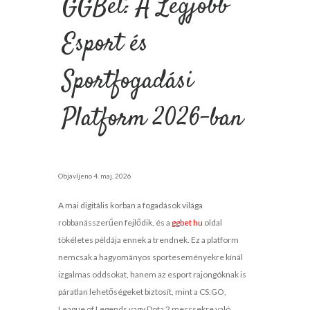
GGBet: A Legjobb
Esport és
Sportfogadási
Platform 2026-ban
Objavljeno
4. maj, 2026
A mai digitális korban a fogadások világa
robbanásszerűen fejlődik, és a
ggbet hu
oldal
tökéletes példája ennek a trendnek. Ez a platform
nemcsak a hagyományos sporteseményekre kínál
izgalmas oddsokat, hanem az esport rajongóknak is
páratlan lehetőségeket biztosít, mint a CS:GO,
League of Legends vagy Dota 2 meccsekre való