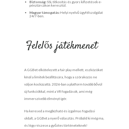
Biztonság:
SSL titkosítás és gyors kifizetések e-
pénztárcákon keresztül.
Magyar támogatás:
Helyi nyelvű ügyfélszolgálat
24/7-ben.
Felelős játékmenet
A GGBet elkötelezett a fair play mellett, eszközöket
kínál a limitek beállítására, hogy a szórakozás ne
váljon kockázattá. 2026-ban a platform tovább bővül
új funkciókkal, mint a VR fogadások, ami még
immerszívebb élményt ígér.
Ha keresed a megbízható és izgalmas fogadási
oldalt, a GGBet a nyerő választás. Próbáld ki még ma,
és légy részese a győztes történeteknek!