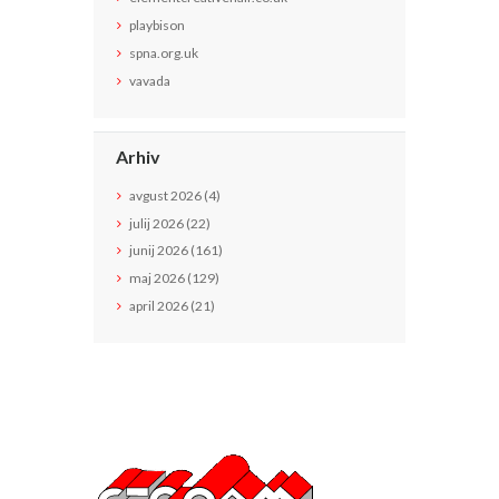
playbison
spna.org.uk
vavada
Arhiv
avgust
2026
(4)
julij
2026
(22)
junij
2026
(161)
maj
2026
(129)
april
2026
(21)