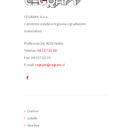
CEGRAM, d.o.o.
Cementni izdelki in trgovina z gradbenim
materialom
Podbrezje 26, 4202 Naklo
Telefon:
04 537 22 00
Fax: 04 537 22 01
E-mail:
cegram@cegram.si
Meni
Domov
Izdelki
Storitve