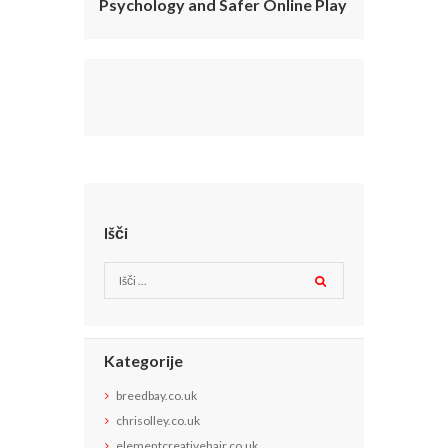
Psychology and Safer Online Play
Išči
Kategorije
breedbay.co.uk
chrisolley.co.uk
elementcreativehair.co.uk