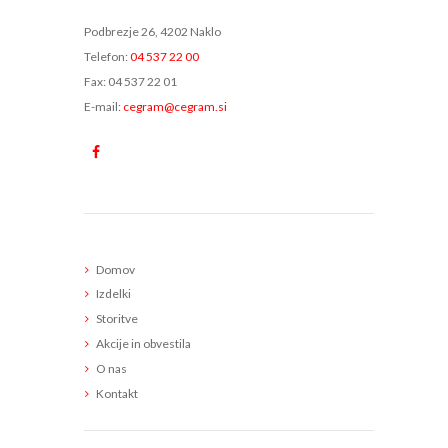
Podbrezje 26, 4202 Naklo
Telefon:
04 537 22 00
Fax: 04 537 22 01
E-mail:
cegram@cegram.si
Meni
Domov
Izdelki
Storitve
Akcije in obvestila
O nas
Kontakt