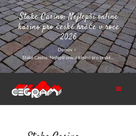
Stake Casino: Nejlepší online
kasino pro české hráče v roce
2026
Domov
Stake Casino: Nejlepší online kasino pro české...