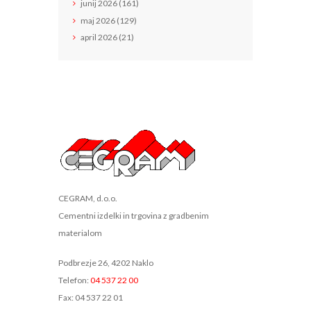
junij
2026
(161)
maj
2026
(129)
april
2026
(21)
CEGRAM, d.o.o.
Cementni izdelki in trgovina z gradbenim
materialom
Podbrezje 26, 4202 Naklo
Telefon:
04 537 22 00
Fax: 04 537 22 01