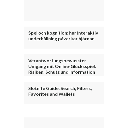
Spel och kognition: hur interaktiv
underhållning påverkar hjärnan
Verantwortungsbewusster
Umgang mit Online-Glücksspiel:
Risiken, Schutz und Information
Slotnite Guide: Search, Filters,
Favorites and Wallets