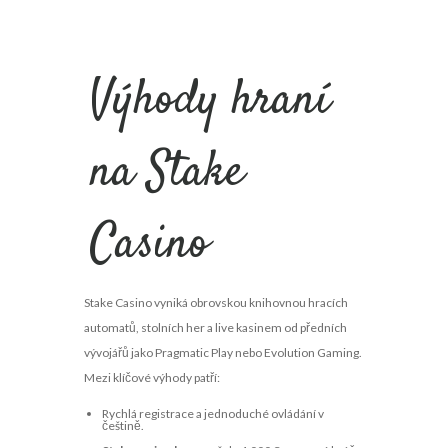
Výhody hraní
na Stake
Casino
Stake Casino vyniká obrovskou knihovnou hracích
automatů, stolních her a live kasinem od předních
vývojářů jako Pragmatic Play nebo Evolution Gaming.
Mezi klíčové výhody patří:
Rychlá registrace a jednoduché ovládání v
češtině.