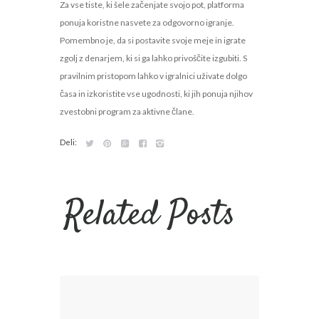
Za vse tiste, ki šele začenjate svojo pot, platforma
ponuja koristne nasvete za odgovorno igranje.
Pomembno je, da si postavite svoje meje in igrate
zgolj z denarjem, ki si ga lahko privoščite izgubiti. S
pravilnim pristopom lahko v igralnici uživate dolgo
časa in izkoristite vse ugodnosti, ki jih ponuja njihov
zvestobni program za aktivne člane.
Deli:
Related Posts