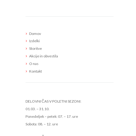
Meni
Domov
Izdelki
Storitve
Akcije in obvestila
O nas
Kontakt
Delovni čas
DELOVNI ČAS V POLETNI SEZONI:
01.03. – 31.10.
Ponedeljek – petek: 07. – 17. ure
Sobota: 08. – 12. ure