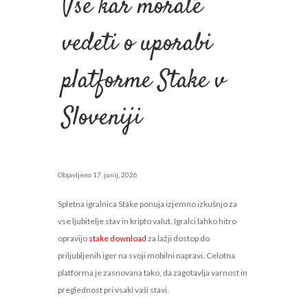
Vse kar morate
vedeti o uporabi
platforme Stake v
Sloveniji
Objavljeno
17. junij, 2026
Spletna igralnica Stake ponuja izjemno izkušnjo za
vse ljubitelje stav in kripto valut. Igralci lahko hitro
opravijo
stake download
za lažji dostop do
priljubljenih iger na svoji mobilni napravi. Celotna
platforma je zasnovana tako, da zagotavlja varnost in
preglednost pri vsaki vaši stavi.