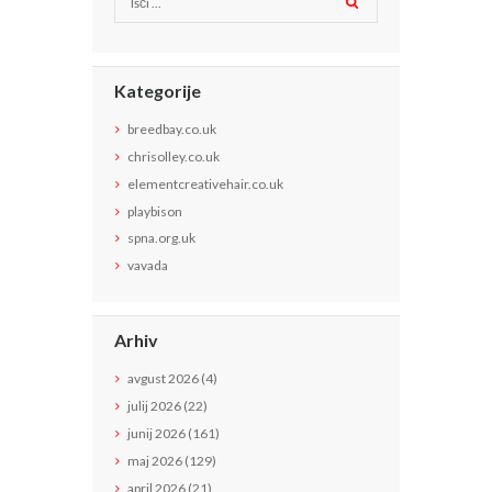
Kategorije
breedbay.co.uk
chrisolley.co.uk
elementcreativehair.co.uk
playbison
spna.org.uk
vavada
Arhiv
avgust
2026
(4)
julij
2026
(22)
junij
2026
(161)
maj
2026
(129)
april
2026
(21)