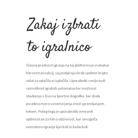
Zakaj izbrati
to igralnico
Glavna prednost igranja na tej platformi je vsekakor
hitrost transakcij, saj podpirajo širok spekter kripto
valut za vplačila in izplačila. Uporabniki cenijo tudi
raznolikost igralnih avtomatov ter možnost
stavljenja v živo na športne dogodke, kar doda
posebno mero vznemirjenja med spremljanjem
tekem. Poleg tega je uporabniški vmesnik
optimiziran za hitro odzivnost, kar omogoča
nemoteno igranje kjerkoli in kadarkoli.