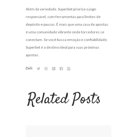
Além da variedade, Superbet prioriza o jogo
responsável, com ferramentas para limites de
depósito e pausas. É mais que uma casa de apostas:
é uma comunidade vibrante onde torcedores se
conectam. Se você busca emoção e confiabilidade,
Superbet é o destino ideal para suas próximas
apostas.
Deli:
Related Posts