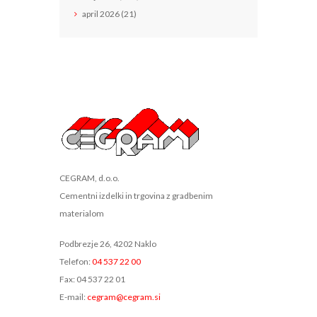
april
2026
(21)
CEGRAM, d.o.o.
Cementni izdelki in trgovina z gradbenim
materialom
Podbrezje 26, 4202 Naklo
Telefon:
04 537 22 00
Fax: 04 537 22 01
E-mail:
cegram@cegram.si