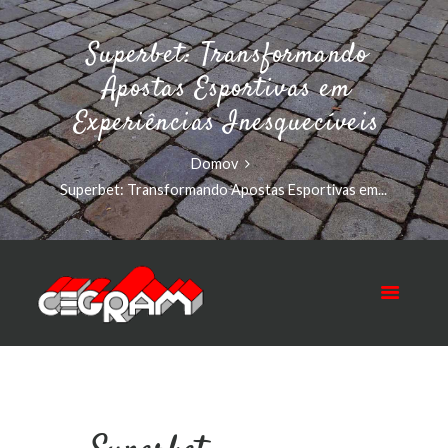
Superbet: Transformando
Apostas Esportivas em
Experiências Inesquecíveis
Domov
Superbet: Transformando Apostas Esportivas em...