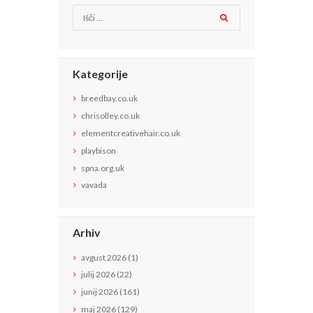
Kategorije
breedbay.co.uk
chrisolley.co.uk
elementcreativehair.co.uk
playbison
spna.org.uk
vavada
Arhiv
avgust
2026
(1)
julij
2026
(22)
junij
2026
(161)
maj
2026
(129)