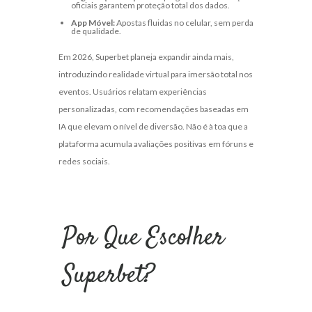
oficiais garantem proteção total dos dados.
App Móvel:
Apostas fluidas no celular, sem perda
de qualidade.
Em 2026, Superbet planeja expandir ainda mais,
introduzindo realidade virtual para imersão total nos
eventos. Usuários relatam experiências
personalizadas, com recomendações baseadas em
IA que elevam o nível de diversão. Não é à toa que a
plataforma acumula avaliações positivas em fóruns e
redes sociais.
Por Que Escolher
Superbet?