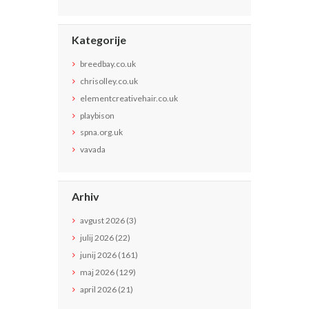
Kategorije
breedbay.co.uk
chrisolley.co.uk
elementcreativehair.co.uk
playbison
spna.org.uk
vavada
Arhiv
avgust
2026
(3)
julij
2026
(22)
junij
2026
(161)
maj
2026
(129)
april
2026
(21)