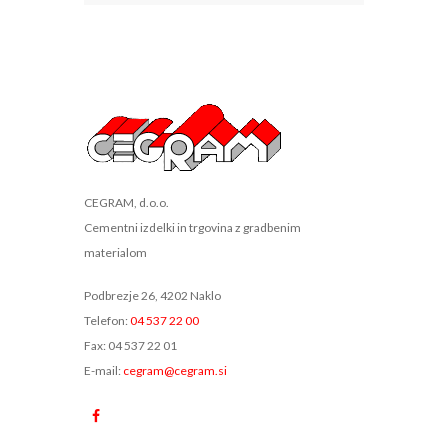
CEGRAM, d.o.o.
Cementni izdelki in trgovina z gradbenim
materialom
Podbrezje 26, 4202 Naklo
Telefon:
04 537 22 00
Fax: 04 537 22 01
E-mail:
cegram@cegram.si