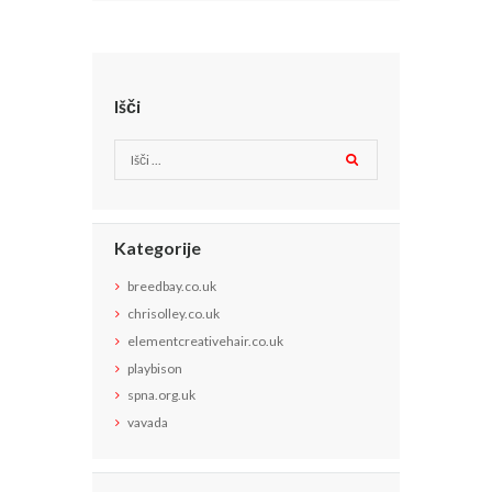
Išči
Kategorije
breedbay.co.uk
chrisolley.co.uk
elementcreativehair.co.uk
playbison
spna.org.uk
vavada