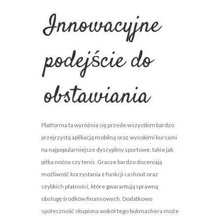
Innowacyjne
podejście do
obstawiania
Platforma ta wyróżnia się przede wszystkim bardzo
przejrzystą aplikacją mobilną oraz wysokimi kursami
na najpopularniejsze dyscypliny sportowe, takie jak
piłka nożna czy tenis. Gracze bardzo doceniają
możliwość korzystania z funkcji cashout oraz
szybkich płatności, które gwarantują sprawną
obsługę środków finansowych. Dodatkowo
społeczność skupiona wokół tego bukmachera może