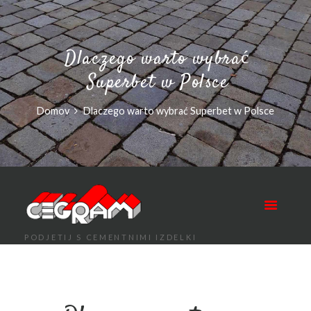
Dlaczego warto wybrać
Superbet w Polsce
Domov
Dlaczego warto wybrać Superbet w Polsce
PODJETIJ S CEMENTNIMI IZDELKI