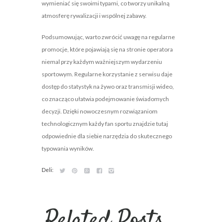
wymieniać się swoimi typami, co tworzy unikalną
atmosferę rywalizacji i wspólnej zabawy.
Podsumowując, warto zwrócić uwagę na regularne
promocje, które pojawiają się na stronie operatora
niemal przy każdym ważniejszym wydarzeniu
sportowym. Regularne korzystanie z serwisu daje
dostęp do statystyk na żywo oraz transmisji wideo,
co znacząco ułatwia podejmowanie świadomych
decyzji. Dzięki nowoczesnym rozwiązaniom
technologicznym każdy fan sportu znajdzie tutaj
odpowiednie dla siebie narzędzia do skutecznego
typowania wyników.
Deli:
Related Posts