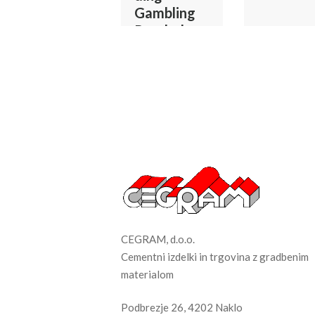
Gambling
Psychology
and Safer
Online Play
CEGRAM, d.o.o.
Cementni izdelki in trgovina z gradbenim
materialom
Podbrezje 26, 4202 Naklo