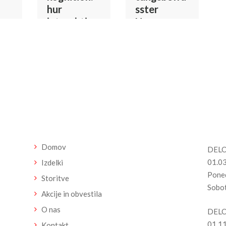
hur
sster
interaktiv
Umgang
underhållni
mit Online-
ng
Glücksspiel:
påverkar
Risiken,
hjärnan
Schutz und
Informatio
n
Meni
Del
Domov
DELO
01.03
Izdelki
Poned
Storitve
Sobot
Akcije in obvestila
O nas
DELO
01.11
Kontakt