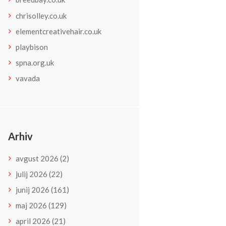
chrisolley.co.uk
elementcreativehair.co.uk
playbison
spna.org.uk
vavada
Arhiv
avgust
2026
(2)
julij
2026
(22)
junij
2026
(161)
maj
2026
(129)
april
2026
(21)