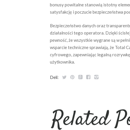
bonusy powitalne stanowią istotny eleme
satysfakcję i poczucie bezpieczeństwa po
Bezpieczeństwo danych oraz transparent
działalności tego operatora. Dzięki ścisł
pewność, że wszystkie wygrane są w pełni
wsparcie techniczne sprawiają, że Total C
cyfrowego, zapewniając legalną rozrywkę
użytkownika.
Deli:
Related P