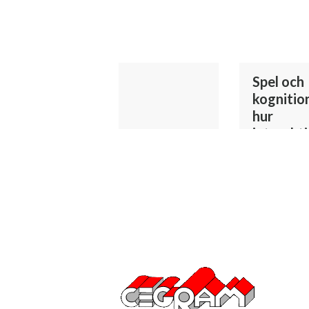
Spel och
kognitio
hur
interakti
underhål
ng
påverkar
hjärnan