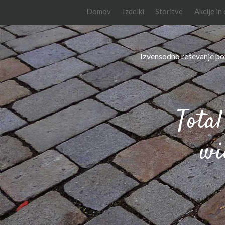
Domov
Izdelki
Storitve
Akcije in
Izvensodno reševanje po
Tota
wi