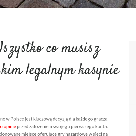
Wszystko co musisz
skim legalnym kasynie
ne w Polsce jest kluczową decyzją dla każdego gracza.
no opinie
przed założeniem swojego pierwszego konta.
ncjonowane miejsce oferujące gry hazardowe w sieci na