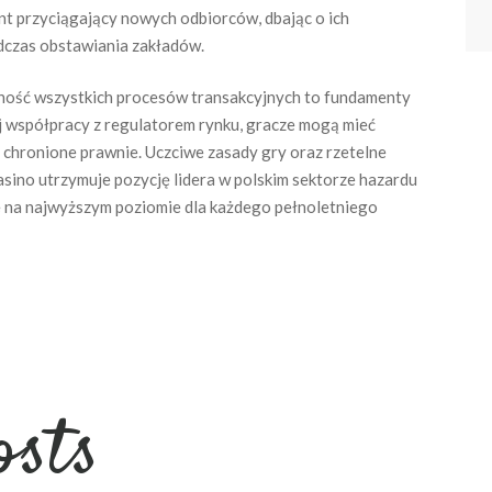
nt przyciągający nowych odbiorców, dbając o ich
dczas obstawiania zakładów.
ność wszystkich procesów transakcyjnych to fundamenty
ej współpracy z regulatorem rynku, gracze mogą mieć
 chronione prawnie. Uczciwe zasady gry oraz rzetelne
asino utrzymuje pozycję lidera w polskim sektorze hazardu
 na najwyższym poziomie dla każdego pełnoletniego
osts