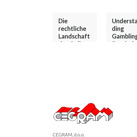
Die
Underst
rechtliche
ding
Landschaft
Gamblin
des Online-
Psychol
Glücksspiel
and Safe
s: Ein
Online P
Überblick
CEGRAM, d.o.o.