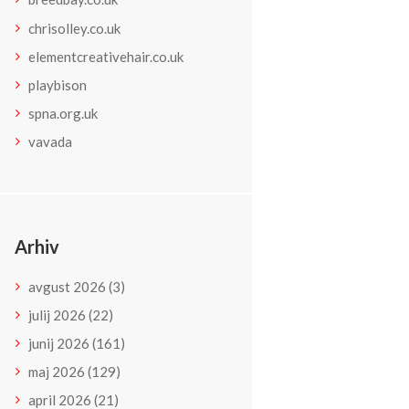
chrisolley.co.uk
elementcreativehair.co.uk
playbison
spna.org.uk
vavada
Arhiv
avgust
2026
(3)
julij
2026
(22)
junij
2026
(161)
maj
2026
(129)
april
2026
(21)