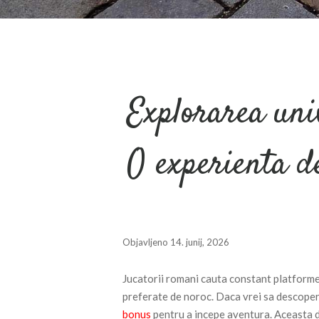
Explorarea uni
O experienta de
Objavljeno
14. junij, 2026
Jucatorii romani cauta constant platforme 
preferate de noroc. Daca vrei sa descoper
bonus
pentru a incepe aventura. Aceasta d