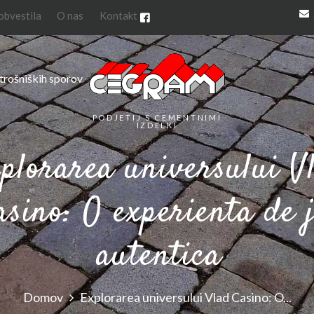
 obvestila
O nas
Kontakt
trošniških sporov
PODJETIJ S CEMENTNIMI
IZDELKI
plorarea universului V
asino: O experienta de 
autentica
Domov
Explorarea universului Vlad Casino: O...