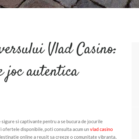
versului Vlad Casino:
 joc autentica
sigure si captivante pentru a se bucura de jocurile
i ofertele disponibile, poti consulta acum un
vlad casino
estinatie online a reusit sa creeze o comunitate vibranta,