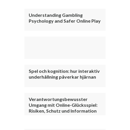
Understanding Gambling
Psychology and Safer Online Play
Spel och kognition: hur interaktiv
underhållning påverkar hjärnan
Verantwortungsbewusster
Umgang mit Online-Glücksspiel:
Risiken, Schutz und Information