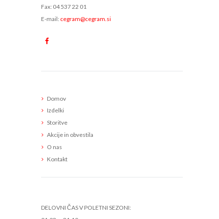
Fax: 04 537 22 01
E-mail:
cegram@cegram.si
Meni
Domov
Izdelki
Storitve
Akcije in obvestila
O nas
Kontakt
Delovni čas
DELOVNI ČAS V POLETNI SEZONI: